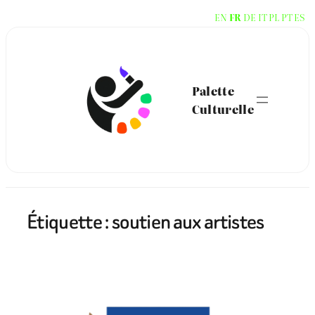
Aller
EN
FR
DE
IT
PL
PT
ES
au
contenu
Palette
Culturelle
Étiquette :
soutien aux artistes