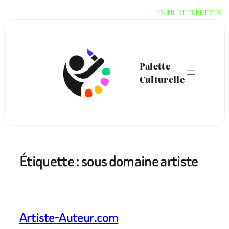
Aller
EN
FR
DE
IT
PL
PT
ES
au
contenu
Palette
Culturelle
Étiquette :
sous domaine artiste
Artiste-Auteur.com