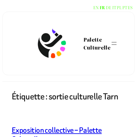
Aller
EN
FR
DE
IT
PL
PT
ES
au
contenu
Palette
Culturelle
Étiquette :
sortie culturelle Tarn
Exposition collective – Palette