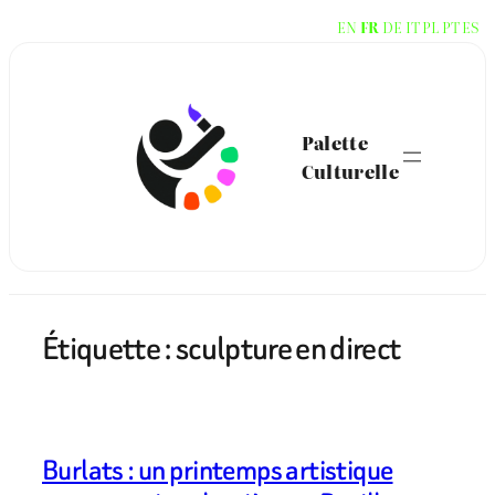
Aller
EN
FR
DE
IT
PL
PT
ES
au
contenu
Palette
Culturelle
Étiquette :
sculpture en direct
Burlats : un printemps artistique