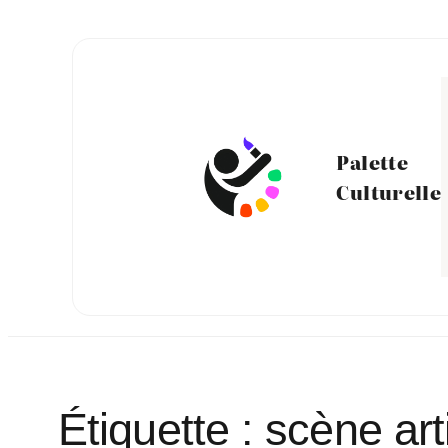
Aller
au
contenu
Palette
Culturelle
Étiquette :
scène art