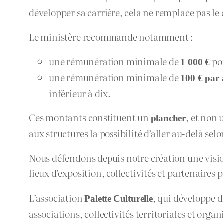
développer sa carrière, cela ne remplace pas le 
Le ministère recommande notamment :
une rémunération minimale de
pou
1 000 €
une rémunération minimale de
100 € par a
inférieur à dix.
Ces montants constituent un
, et non 
plancher
aux structures la possibilité d’aller au-delà sel
Nous défendons depuis notre création une vision 
lieux d’exposition, collectivités et partenaires p
L’association
, qui développe d
Palette Culturelle
associations, collectivités territoriales et or