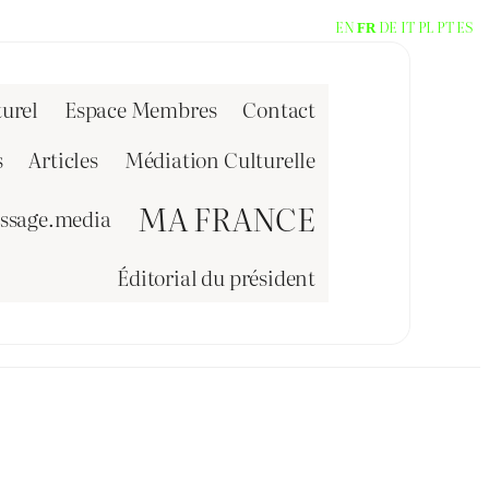
EN
DE
IT
PL
PT
ES
FR
urel
Espace Membres
Contact
s
Articles
Médiation Culturelle
MA FRANCE
issage.media
Éditorial du président