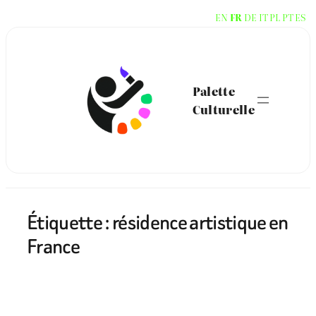
Aller
EN
FR
DE
IT
PL
PT
ES
au
contenu
Palette
Culturelle
Étiquette :
résidence artistique en
France