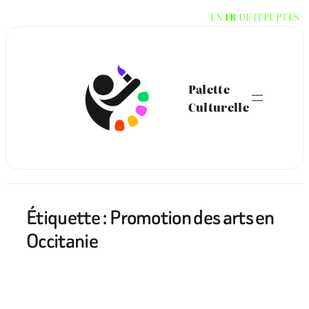
Aller
EN
FR
DE
IT
PL
PT
ES
au
contenu
Palette
Culturelle
Étiquette :
Promotion des arts en
Occitanie