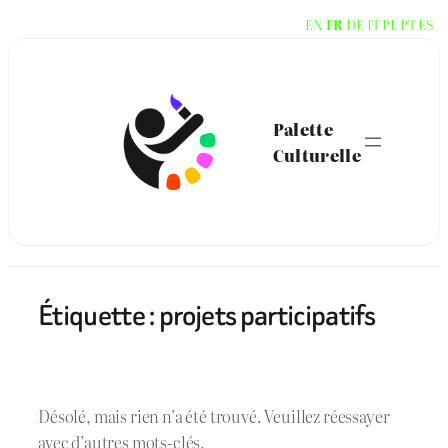
Aller
EN
FR
DE
IT
PL
PT
ES
au
contenu
Palette
Culturelle
Étiquette :
projets participatifs
Désolé, mais rien n’a été trouvé. Veuillez réessayer
avec d’autres mots-clés.