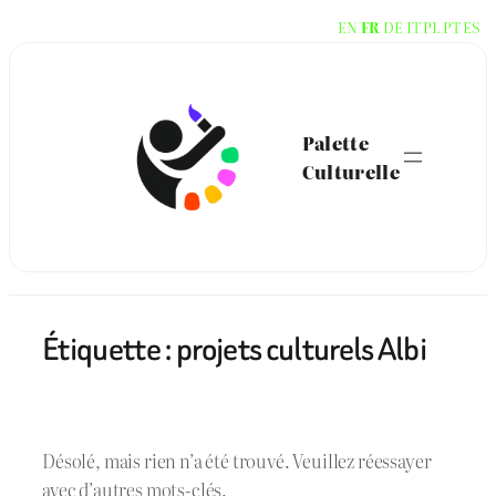
Aller
EN
FR
DE
IT
PL
PT
ES
au
contenu
Palette
Culturelle
Étiquette :
projets culturels Albi
Désolé, mais rien n’a été trouvé. Veuillez réessayer
avec d’autres mots-clés.