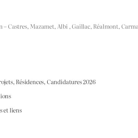
rn – Castres, Mazamet, Albi , Gaillac, Réalmont, Carma
rojets, Résidences, Candidatures 2026
tions
 et liens