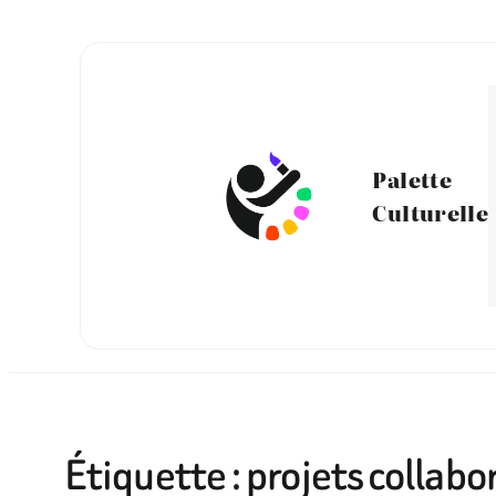
Aller
au
contenu
Palette
Culturelle
Étiquette :
projets collabo