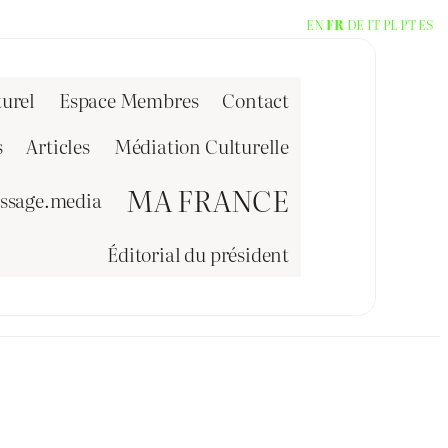
EN
FR
DE
IT
PL
PT
ES
urel
Espace Membres
Contact
s
Articles
Médiation Culturelle
MA FRANCE
issage.media
Éditorial du président