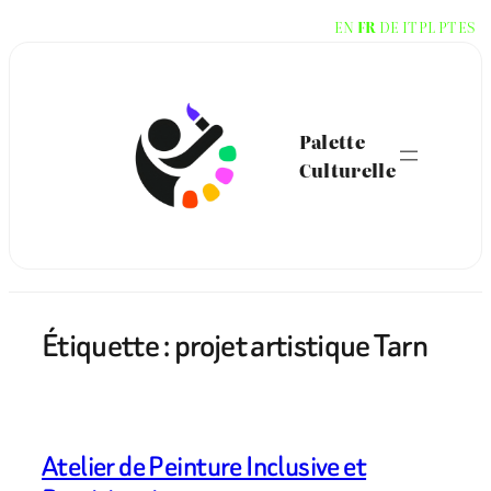
Aller
EN
FR
DE
IT
PL
PT
ES
au
contenu
Palette
Culturelle
Étiquette :
projet artistique Tarn
Atelier de Peinture Inclusive et