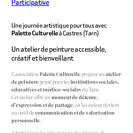
Participative
Une journée artistique pour tous avec
Palette Culturelle
à Castres (Tarn)
Un atelier de peinture accessible,
créatif et bienveillant
L’association
Palette Culturelle
propose un
atelier
de peinture
pensé pour les
institutions sociales,
éducatives et médico-sociales
du Tarn.
Cet atelier offre un
moment de détente,
d’expression et de partage
, où la couleur devient
un outil de
communication et de valorisation
personnelle
.
Adapté à tous les âges et à tous les niveaux, il