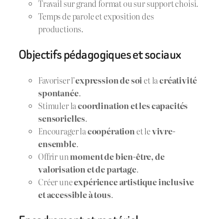
Travail sur grand format ou sur support choisi.
Temps de parole et exposition des
productions.
Objectifs pédagogiques et sociaux
Favoriser l’
expression de soi
et la
créativité
spontanée
.
Stimuler la
coordination et les capacités
sensorielles
.
Encourager la
coopération
et le
vivre-
ensemble
.
Offrir un
moment de bien-être, de
valorisation et de partage
.
Créer une
expérience artistique inclusive
et accessible à tous
.