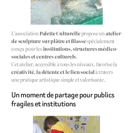
L’association
Palette Culturelle
propose un
atelier
de sculpture sur plâtre et filasse
spécialement
conçu pour les
institutions, structures médico-
sociales et centres culturels
.
Cet atelier, accessible à tous les niveaux, favorise la
créativité, la détente et le lien social
à travers
une pratique artistique simple et valorisante.
Un moment de partage pour publics
fragiles et institutions