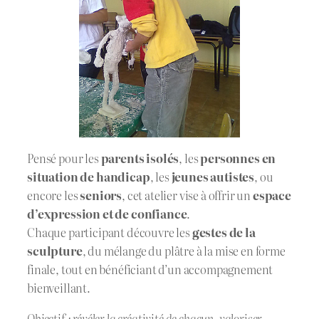
Pensé pour les
parents isolés
, les
personnes en
situation de handicap
, les
jeunes autistes
, ou
encore les
seniors
, cet atelier vise à offrir un
espace
d’expression et de confiance
.
Chaque participant découvre les
gestes de la
sculpture
, du mélange du plâtre à la mise en forme
finale, tout en bénéficiant d’un accompagnement
bienveillant.
Objectif : révéler la créativité de chacun, valoriser