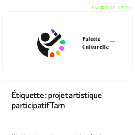
Aller
EN
FR
DE
IT
PL
PT
ES
au
contenu
Palette
Culturelle
Étiquette :
projet artistique
participatif Tarn