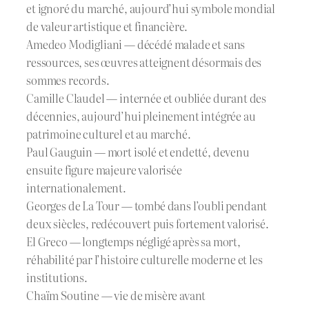
et ignoré du marché, aujourd’hui symbole mondial
de valeur artistique et financière.
Amedeo Modigliani — décédé malade et sans
ressources, ses œuvres atteignent désormais des
sommes records.
Camille Claudel — internée et oubliée durant des
décennies, aujourd’hui pleinement intégrée au
patrimoine culturel et au marché.
Paul Gauguin — mort isolé et endetté, devenu
ensuite figure majeure valorisée
internationalement.
Georges de La Tour — tombé dans l’oubli pendant
deux siècles, redécouvert puis fortement valorisé.
El Greco — longtemps négligé après sa mort,
réhabilité par l’histoire culturelle moderne et les
institutions.
Chaïm Soutine — vie de misère avant