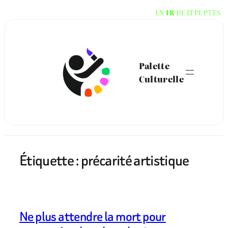
Aller
EN
FR
DE
IT
PL
PT
ES
au
contenu
Palette
Culturelle
Étiquette :
précarité artistique
Ne plus attendre la mort pour