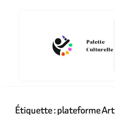
Aller
au
contenu
Palette
Culturelle
Étiquette :
plateforme Art