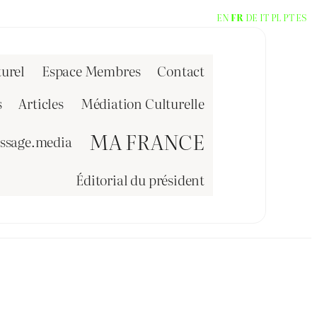
EN
FR
DE
IT
PL
PT
ES
urel
Espace Membres
Contact
s
Articles
Médiation Culturelle
MA FRANCE
issage.media
Éditorial du président