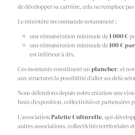
de développer sa carrière, cela ne remplace pas 
Le ministère recommande notamment :
une rémunération minimale de
1 000 €
po
une rémunération minimale de
100 € par
est inférieur à dix.
Ces montants constituent un
plancher
, et no
aux structures la possibilité d’aller au-delà sel
Nous défendons depuis notre création une vision 
lieux d’exposition, collectivités et partenaires p
L’association
Palette Culturelle
, qui dévelop
autres associations, collectivités territoriale