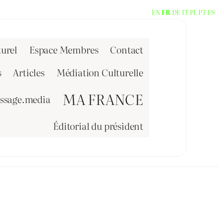
EN
FR
DE
IT
PL
PT
ES
urel
Espace Membres
Contact
s
Articles
Médiation Culturelle
MA FRANCE
issage.media
Éditorial du président