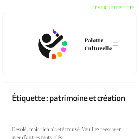
Aller
EN
FR
DE
IT
PL
PT
ES
au
contenu
Palette
Culturelle
Étiquette :
patrimoine et création
Désolé, mais rien n’a été trouvé. Veuillez réessayer
avec d’autres mots-clés.