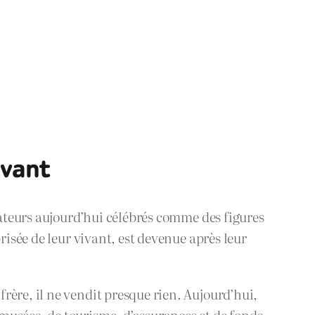
ivant
éateurs aujourd’hui célébrés comme des figures
risée de leur vivant, est devenue après leur
rère, il ne vendit presque rien. Aujourd’hui,
musées, de tourisme, d’assurances et de fonds