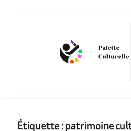
Aller
au
contenu
Palette
Culturelle
Étiquette :
patrimoine cul