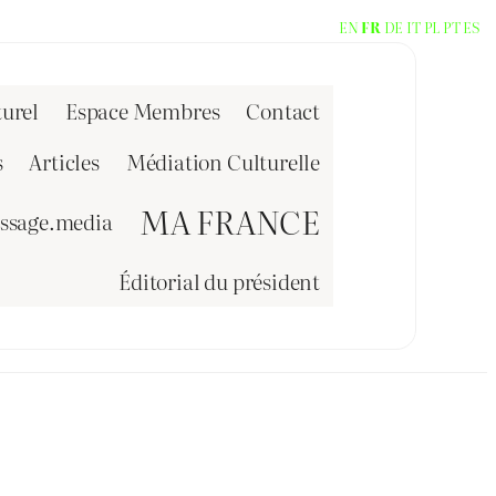
EN
FR
DE
IT
PL
PT
ES
urel
Espace Membres
Contact
s
Articles
Médiation Culturelle
MA FRANCE
issage.media
Éditorial du président