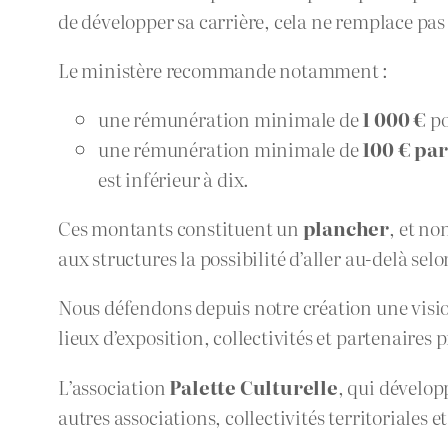
de développer sa carrière, cela ne remplace pas 
Le ministère recommande notamment :
une rémunération minimale de
1 000 €
po
une rémunération minimale de
100 € par
est inférieur à dix.
Ces montants constituent un
plancher
, et no
aux structures la possibilité d’aller au-delà sel
Nous défendons depuis notre création une vision 
lieux d’exposition, collectivités et partenaires p
L’association
Palette Culturelle
, qui dévelop
autres associations, collectivités territoriale