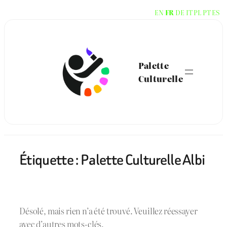
Aller
EN
FR
DE
IT
PL
PT
ES
au
contenu
Palette
Culturelle
Étiquette :
Palette Culturelle Albi
Désolé, mais rien n’a été trouvé. Veuillez réessayer
avec d’autres mots-clés.