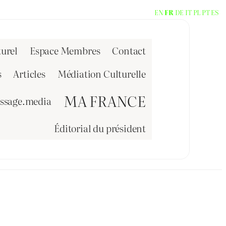
EN
FR
DE
IT
PL
PT
ES
urel
Espace Membres
Contact
s
Articles
Médiation Culturelle
MA FRANCE
issage.media
Éditorial du président