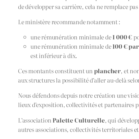
de développer sa carrière, cela ne remplace pas 
Le ministère recommande notamment :
une rémunération minimale de
1 000 €
po
une rémunération minimale de
100 € par
est inférieur à dix.
Ces montants constituent un
plancher
, et no
aux structures la possibilité d’aller au-delà sel
Nous défendons depuis notre création une vision 
lieux d’exposition, collectivités et partenaires p
L’association
Palette Culturelle
, qui dévelop
autres associations, collectivités territoriale