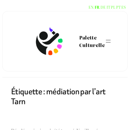
Aller
EN
FR
DE
IT
PL
PT
ES
au
contenu
Palette
Culturelle
Étiquette :
médiation par l’art
Tarn