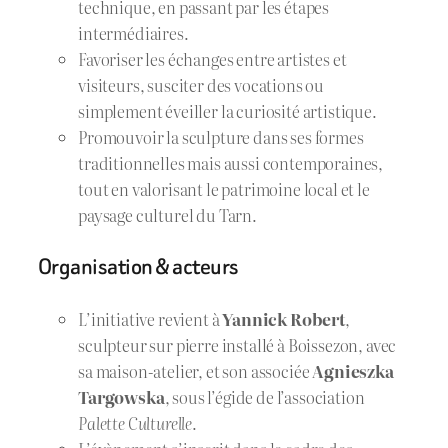
technique, en passant par les étapes
intermédiaires.
Favoriser les échanges entre artistes et
visiteurs, susciter des vocations ou
simplement éveiller la curiosité artistique.
Promouvoir la sculpture dans ses formes
traditionnelles mais aussi contemporaines,
tout en valorisant le patrimoine local et le
paysage culturel du Tarn.
Organisation & acteurs
L’initiative revient à
Yannick Robert
,
sculpteur sur pierre installé à Boissezon, avec
sa maison-atelier, et son associée
Agnieszka
Targowska
, sous l’égide de l’association
Palette Culturelle
.