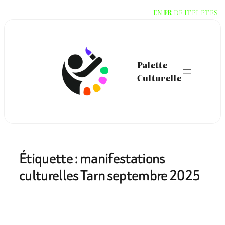
Aller
EN
FR
DE
IT
PL
PT
ES
au
contenu
Palette
Culturelle
Étiquette :
manifestations
culturelles Tarn septembre 2025