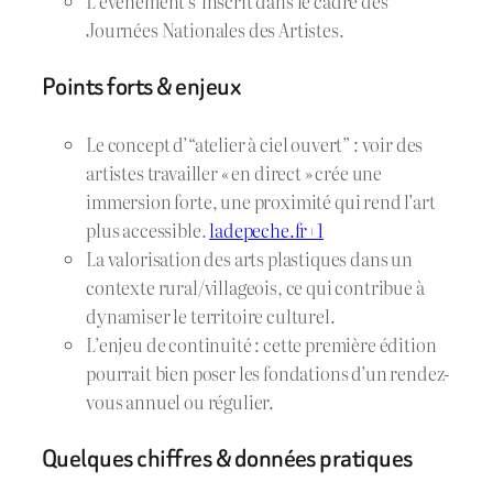
L’évènement s’inscrit dans le cadre des
Journées Nationales des Artistes.
Points forts & enjeux
Le concept d’“atelier à ciel ouvert” : voir des
artistes travailler « en direct » crée une
immersion forte, une proximité qui rend l’art
plus accessible.
ladepeche.fr+1
La valorisation des arts plastiques dans un
contexte rural/villageois, ce qui contribue à
dynamiser le territoire culturel.
L’enjeu de continuité : cette première édition
pourrait bien poser les fondations d’un rendez-
vous annuel ou régulier.
Quelques chiffres & données pratiques