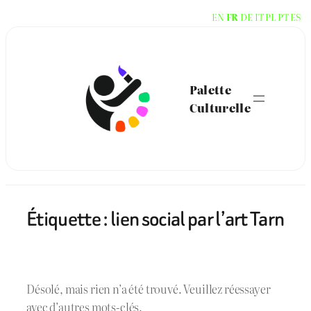
Aller
EN
FR
DE
IT
PL
PT
ES
au
contenu
Palette
Culturelle
Étiquette :
lien social par l’art Tarn
Désolé, mais rien n’a été trouvé. Veuillez réessayer
avec d’autres mots-clés.