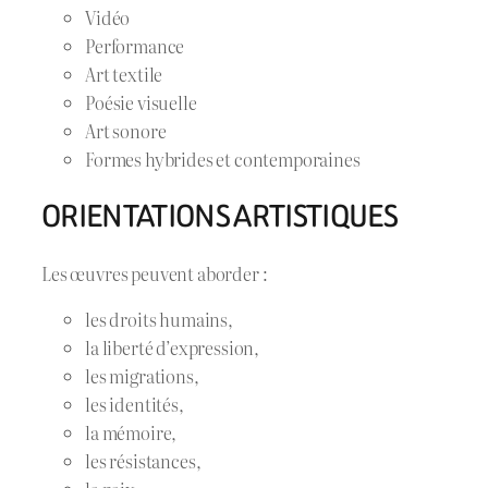
Vidéo
Performance
Art textile
Poésie visuelle
Art sonore
Formes hybrides et contemporaines
ORIENTATIONS ARTISTIQUES
Les œuvres peuvent aborder :
les droits humains,
la liberté d’expression,
les migrations,
les identités,
la mémoire,
les résistances,