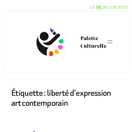
Aller
EN
FR
DE
IT
PL
PT
ES
au
contenu
Palette
Culturelle
Étiquette :
liberté d’expression
art contemporain