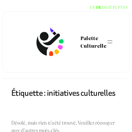
Aller
EN
FR
DE
IT
PL
PT
ES
au
contenu
Palette
Culturelle
Étiquette :
initiatives culturelles
Désolé, mais rien n’a été trouvé. Veuillez réessayer
avec d’autres mots-clés.