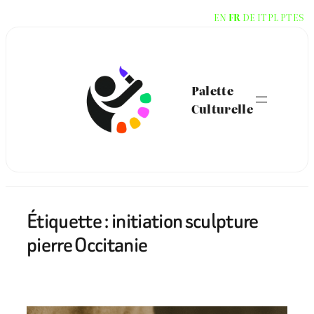
Aller
EN
FR
DE
IT
PL
PT
ES
au
contenu
Palette
Culturelle
Étiquette :
initiation sculpture
pierre Occitanie