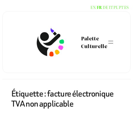
Aller
EN
FR
DE
IT
PL
PT
ES
au
contenu
Palette
Culturelle
Étiquette :
facture électronique
TVA non applicable