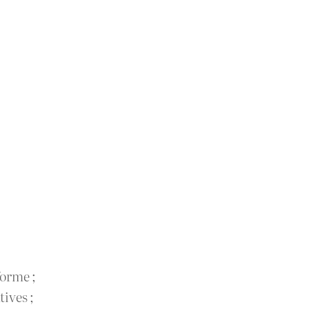
orme ;
ives ;