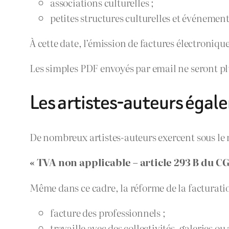
associations culturelles ;
petites structures culturelles et événement
À cette date, l’émission de factures électroniq
Les simples PDF envoyés par email ne seront p
Les artistes-auteurs éga
De nombreux artistes-auteurs exercent sous le 
« TVA non applicable – article 293 B du CG
Même dans ce cadre, la réforme de la facturation
facture des professionnels ;
travaille avec des collectivités, galeries ou