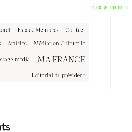
EN
FR
DE
IT
PL
PT
ES
urel
Espace Membres
Contact
s
Articles
Médiation Culturelle
MA FRANCE
issage.media
Éditorial du président
nts