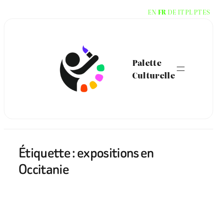
Aller
EN
FR
DE
IT
PL
PT
ES
au
contenu
Palette
Culturelle
Étiquette :
expositions en
Occitanie