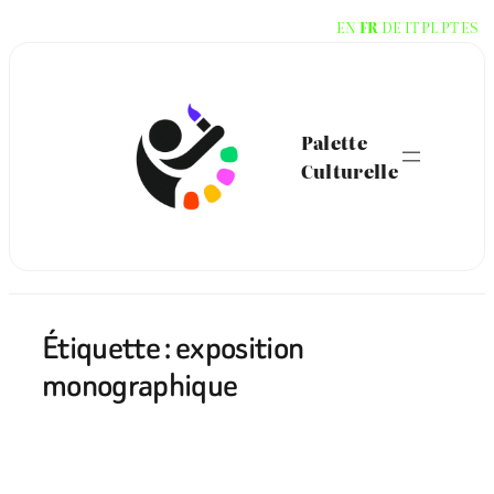
Aller
EN
FR
DE
IT
PL
PT
ES
au
contenu
Palette
Culturelle
Étiquette :
exposition
monographique