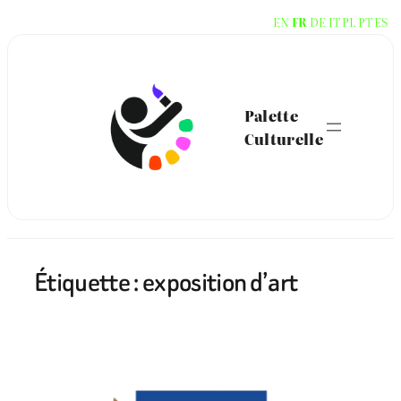
Aller
EN
FR
DE
IT
PL
PT
ES
au
contenu
Palette
Culturelle
Étiquette :
exposition d’art