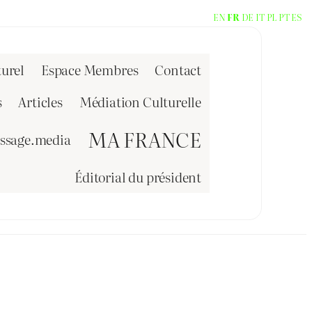
EN
FR
DE
IT
PL
PT
ES
urel
Espace Membres
Contact
s
Articles
Médiation Culturelle
MA FRANCE
issage.media
Éditorial du président