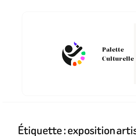
Aller
au
contenu
Palette
Culturelle
Étiquette :
exposition arti