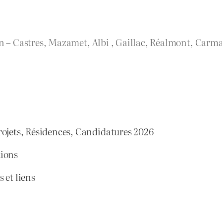
rn – Castres, Mazamet, Albi , Gaillac, Réalmont, Carma
rojets, Résidences, Candidatures 2026
tions
 et liens