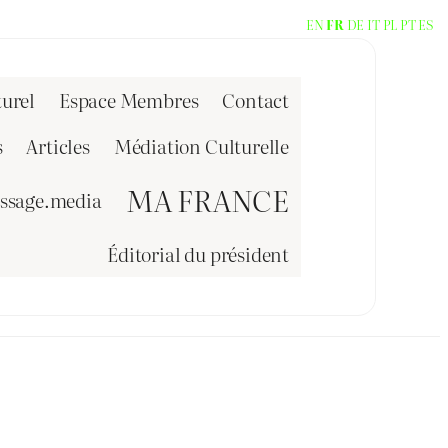
EN
FR
DE
IT
PL
PT
ES
urel
Espace Membres
Contact
s
Articles
Médiation Culturelle
MA FRANCE
issage.media
Éditorial du président