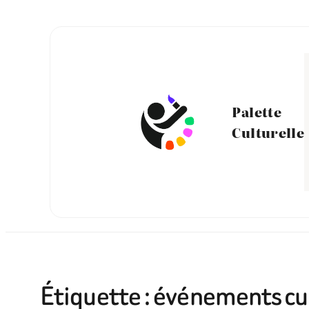
Aller
au
contenu
Palette
Culturelle
Étiquette :
événements cul