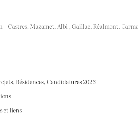
rn – Castres, Mazamet, Albi , Gaillac, Réalmont, Carma
rojets, Résidences, Candidatures 2026
tions
 et liens