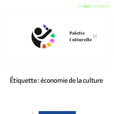
Aller
EN
FR
DE
IT
PL
PT
ES
au
contenu
Palette
Culturelle
Étiquette :
économie de la culture