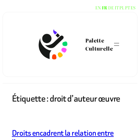
Aller
EN
FR
DE
IT
PL
PT
ES
au
contenu
Palette
Culturelle
Étiquette :
droit d’auteur œuvre
Droits encadrent la relation entre