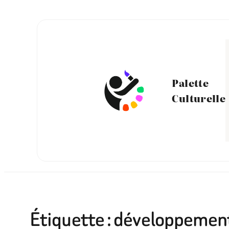
Aller
au
contenu
Palette
Culturelle
Étiquette :
développement