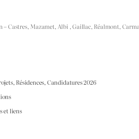
rn – Castres, Mazamet, Albi , Gaillac, Réalmont, Carma
rojets, Résidences, Candidatures 2026
tions
 et liens