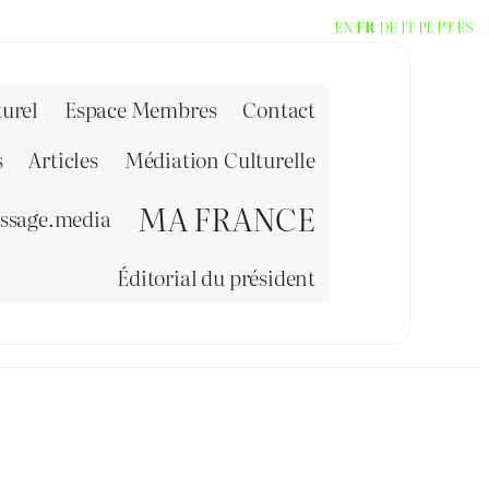
EN
FR
DE
IT
PL
PT
ES
urel
Espace Membres
Contact
s
Articles
Médiation Culturelle
MA FRANCE
issage.media
Éditorial du président