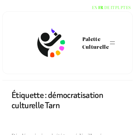
Aller
EN
FR
DE
IT
PL
PT
ES
au
contenu
Palette
Culturelle
Étiquette :
démocratisation
culturelle Tarn