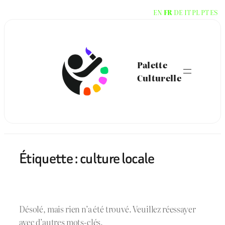
Aller
EN
FR
DE
IT
PL
PT
ES
au
contenu
Palette
Culturelle
Étiquette :
culture locale
Désolé, mais rien n’a été trouvé. Veuillez réessayer
avec d’autres mots-clés.