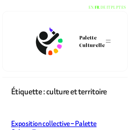
Aller
EN
FR
DE
IT
PL
PT
ES
au
contenu
Palette
Culturelle
Étiquette :
culture et territoire
Exposition collective – Palette