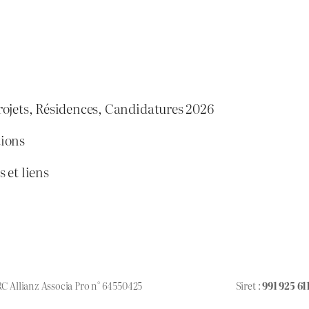
rojets, Résidences, Candidatures 2026
tions
 et liens
 RC Allianz Associa Pro n° 64550425
Siret :
991 925 61