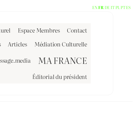
EN
FR
DE
IT
PL
PT
ES
urel
Espace Membres
Contact
s
Articles
Médiation Culturelle
MA FRANCE
issage.media
Éditorial du président