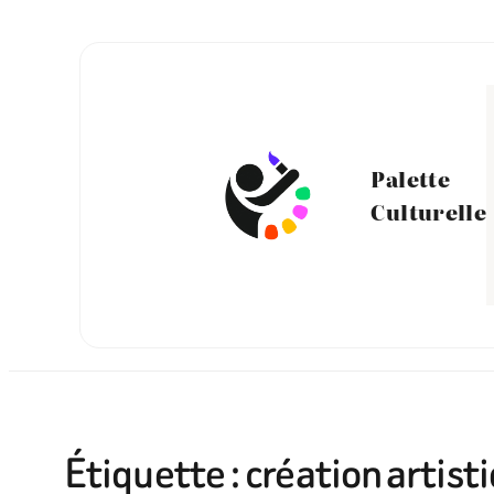
Aller
au
contenu
Palette
Culturelle
Étiquette :
création artist