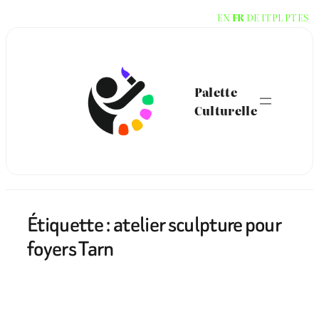
Aller
EN
FR
DE
IT
PL
PT
ES
au
contenu
Palette
Culturelle
Étiquette :
atelier sculpture pour
foyers Tarn