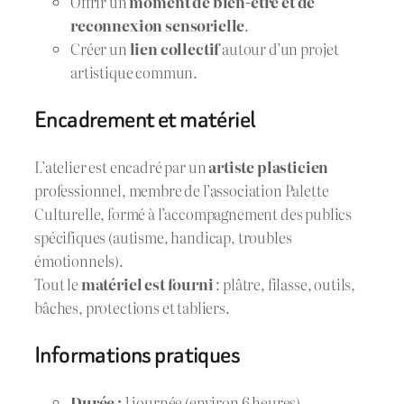
Offrir un
moment de bien-être et de
reconnexion sensorielle
.
Créer un
lien collectif
autour d’un projet
artistique commun.
Encadrement et matériel
L’atelier est encadré par un
artiste plasticien
professionnel, membre de l’association Palette
Culturelle, formé à l’accompagnement des publics
spécifiques (autisme, handicap, troubles
émotionnels).
Tout le
matériel est fourni
: plâtre, filasse, outils,
bâches, protections et tabliers.
Informations pratiques
Durée :
1 journée (environ 6 heures)