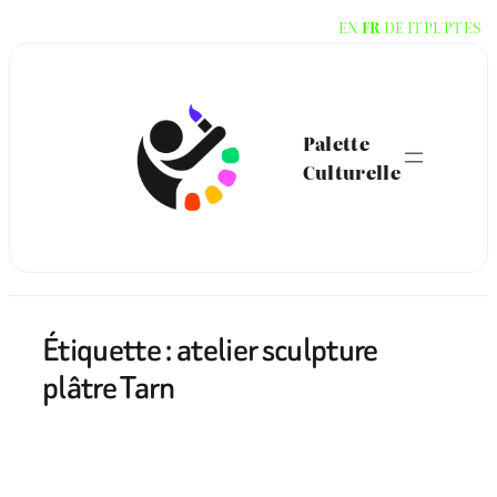
Aller
EN
FR
DE
IT
PL
PT
ES
au
contenu
Palette
Culturelle
Étiquette :
atelier sculpture
plâtre Tarn