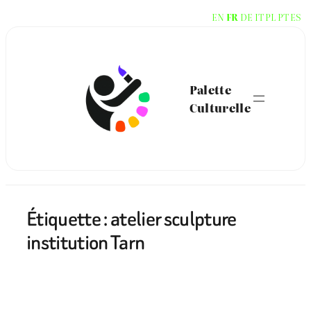
Aller
EN
FR
DE
IT
PL
PT
ES
au
contenu
Palette
Culturelle
Étiquette :
atelier sculpture
institution Tarn