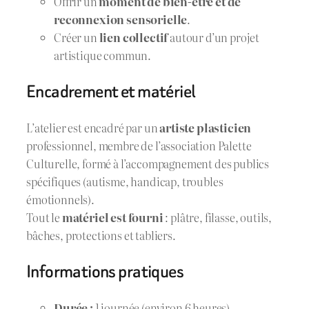
Offrir un
moment de bien-être et de
reconnexion sensorielle
.
Créer un
lien collectif
autour d’un projet
artistique commun.
Encadrement et matériel
L’atelier est encadré par un
artiste plasticien
professionnel, membre de l’association Palette
Culturelle, formé à l’accompagnement des publics
spécifiques (autisme, handicap, troubles
émotionnels).
Tout le
matériel est fourni
: plâtre, filasse, outils,
bâches, protections et tabliers.
Informations pratiques
Durée :
1 journée (environ 6 heures)