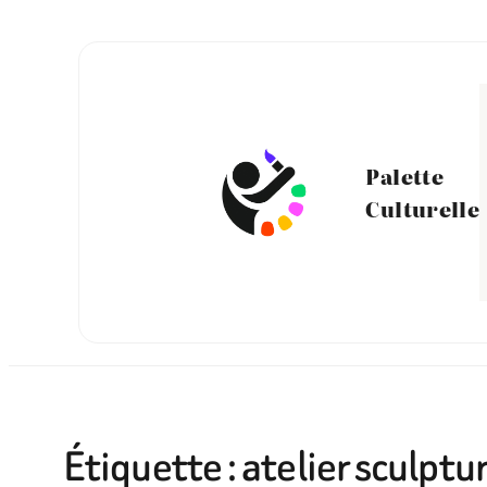
Aller
au
contenu
Palette
Culturelle
Étiquette :
atelier sculptu