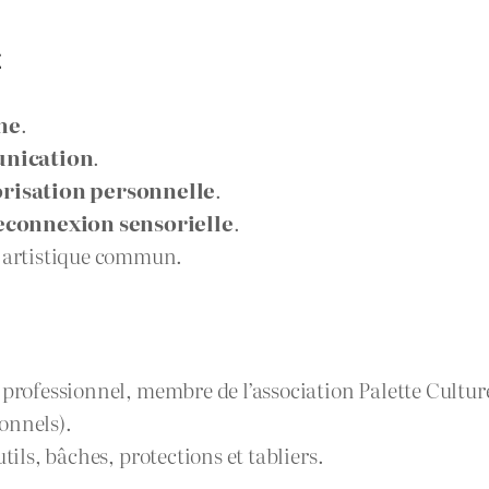
x
ine
.
unication
.
orisation personnelle
.
econnexion sensorielle
.
t artistique commun.
professionnel, membre de l’association Palette Cultur
onnels).
outils, bâches, protections et tabliers.