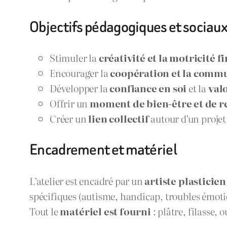
Objectifs pédagogiques et sociau
Stimuler la
créativité et la motricité f
Encourager la
coopération et la comm
Développer la
confiance en soi
et la
val
Offrir un
moment de bien-être et de r
Créer un
lien collectif
autour d’un proje
Encadrement et matériel
L’atelier est encadré par un
artiste plasticien
spécifiques (autisme, handicap, troubles émoti
Tout le
matériel est fourni
: plâtre, filasse, 