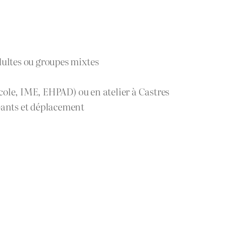
dultes ou groupes mixtes
 école, IME, EHPAD) ou en atelier à Castres
pants et déplacement