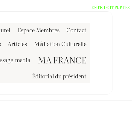
EN
FR
DE
IT
PL
PT
ES
urel
Espace Membres
Contact
s
Articles
Médiation Culturelle
MA FRANCE
issage.media
Éditorial du président