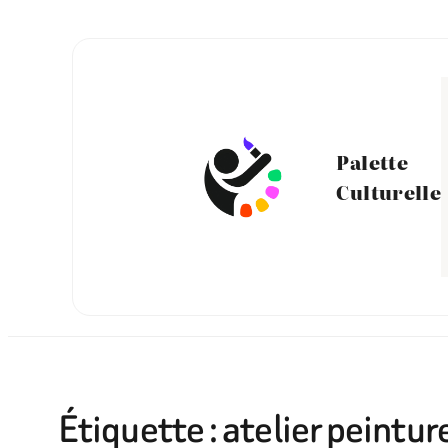
Aller
au
contenu
Palette
Culturelle
Étiquette :
atelier peintur