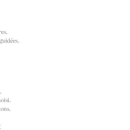
res.
guidées.
.
oisi.
ions.
x