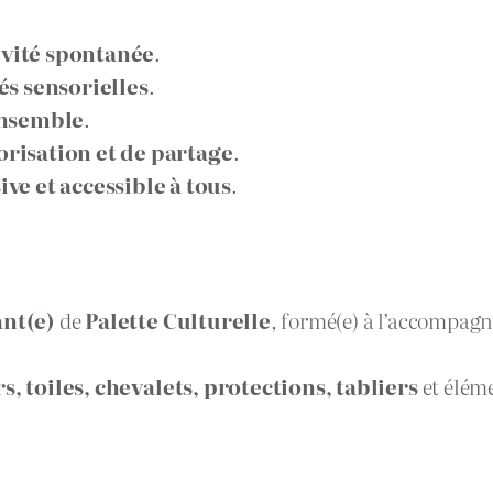
ivité spontanée
.
és sensorielles
.
ensemble
.
risation et de partage
.
ive et accessible à tous
.
ant(e)
de
Palette Culturelle
, formé(e) à l’accompagn
s, toiles, chevalets, protections, tabliers
et élém