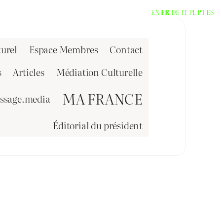
EN
FR
DE
IT
PL
PT
ES
urel
Espace Membres
Contact
s
Articles
Médiation Culturelle
MA FRANCE
issage.media
Éditorial du président