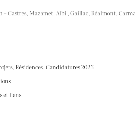
rn – Castres, Mazamet, Albi , Gaillac, Réalmont, Carma
rojets, Résidences, Candidatures 2026
tions
 et liens