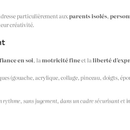
s’adresse particulièrement aux
parents isolés
,
person
eur créativité.
nt
fiance en soi
, la
motricité fine
et la
liberté d’exp
ues (gouache, acrylique, collage, pinceau, doigts, épo
on rythme, sans jugement, dans un cadre sécurisant et i