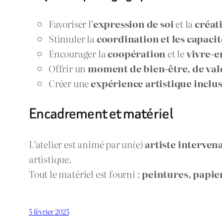
Favoriser l’
expression de soi
et la
créat
Stimuler la
coordination et les capacit
Encourager la
coopération
et le
vivre-
Offrir un
moment de bien-être, de valo
Créer une
expérience artistique inclus
Encadrement et matériel
L’atelier est animé par un(e)
artiste interven
artistique.
Tout le matériel est fourni :
peintures, papier
5 février 2025