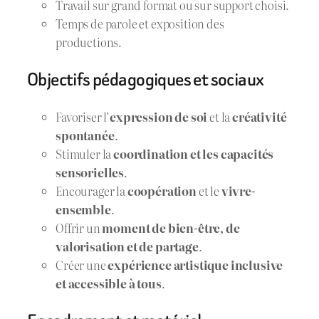
Travail sur grand format ou sur support choisi.
Temps de parole et exposition des
productions.
Objectifs pédagogiques et sociaux
Favoriser l’
expression de soi
et la
créativité
spontanée
.
Stimuler la
coordination et les capacités
sensorielles
.
Encourager la
coopération
et le
vivre-
ensemble
.
Offrir un
moment de bien-être, de
valorisation et de partage
.
Créer une
expérience artistique inclusive
et accessible à tous
.