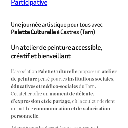
Participative
Une journée artistique pour tous avec
Palette Culturelle
à Castres (Tarn)
Un atelier de peinture accessible,
créatif et bienveillant
L’association
Palette Culturelle
propose un
atelier
de peinture
pensé pour les
institutions sociales,
éducatives et médico-sociales
du Tarn.
Cet atelier offre un
moment de détente,
d’expression et de partage
, où la couleur devient
un outil de
communication et de valorisation
personnelle
.
Adapté à tous les âges et à tous les niveaux, il