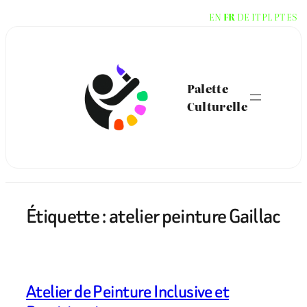
Aller
EN
FR
DE
IT
PL
PT
ES
au
contenu
Palette
Culturelle
Étiquette :
atelier peinture Gaillac
Atelier de Peinture Inclusive et