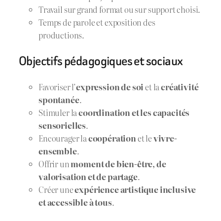
Travail sur grand format ou sur support choisi.
Temps de parole et exposition des
productions.
Objectifs pédagogiques et sociaux
Favoriser l’
expression de soi
et la
créativité
spontanée
.
Stimuler la
coordination et les capacités
sensorielles
.
Encourager la
coopération
et le
vivre-
ensemble
.
Offrir un
moment de bien-être, de
valorisation et de partage
.
Créer une
expérience artistique inclusive
et accessible à tous
.