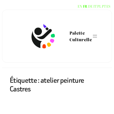
Aller
EN
FR
DE
IT
PL
PT
ES
au
contenu
Palette
Culturelle
Étiquette :
atelier peinture
Castres