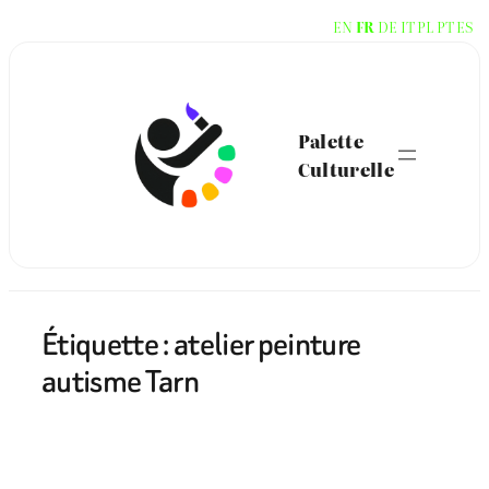
Aller
EN
FR
DE
IT
PL
PT
ES
au
contenu
Palette
Culturelle
Étiquette :
atelier peinture
autisme Tarn