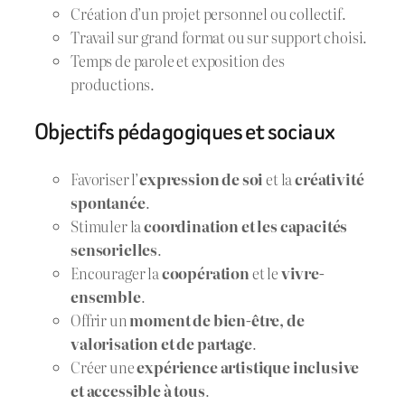
Création d’un projet personnel ou collectif.
Travail sur grand format ou sur support choisi.
Temps de parole et exposition des
productions.
Objectifs pédagogiques et sociaux
Favoriser l’
expression de soi
et la
créativité
spontanée
.
Stimuler la
coordination et les capacités
sensorielles
.
Encourager la
coopération
et le
vivre-
ensemble
.
Offrir un
moment de bien-être, de
valorisation et de partage
.
Créer une
expérience artistique inclusive
et accessible à tous
.