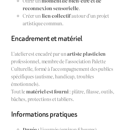
Offrir un
moment de bien-être et de
reconnexion sensorielle
.
Créer un
lien collectif
autour d’un projet
artistique commun.
Encadrement et matériel
L’atelier est encadré par un
artiste plasticien
professionnel, membre de l’association Palette
Culturelle, formé à l’accompagnement des publics
spécifiques (autisme, handicap, troubles
émotionnels).
Tout le
matériel est fourni
: plâtre, filasse, outils,
bâches, protections et tabliers.
Informations pratiques
Durée :
1 journée (environ 6 heures)