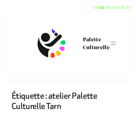
Aller
EN
FR
DE
IT
PL
PT
ES
au
contenu
Palette
Culturelle
Étiquette :
atelier Palette
Culturelle Tarn