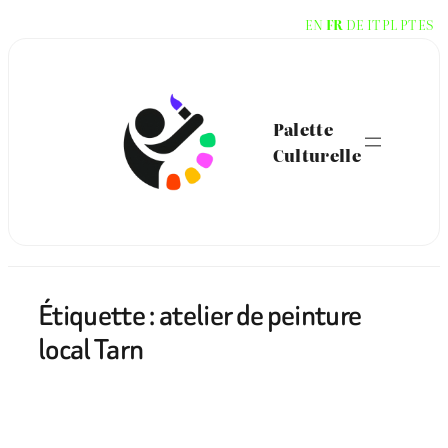
Aller
EN
FR
DE
IT
PL
PT
ES
au
contenu
Palette
Culturelle
Étiquette :
atelier de peinture
local Tarn