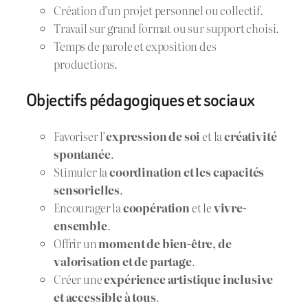
Création d’un projet personnel ou collectif.
Travail sur grand format ou sur support choisi.
Temps de parole et exposition des
productions.
Objectifs pédagogiques et sociaux
Favoriser l’
expression de soi
et la
créativité
spontanée
.
Stimuler la
coordination et les capacités
sensorielles
.
Encourager la
coopération
et le
vivre-
ensemble
.
Offrir un
moment de bien-être, de
valorisation et de partage
.
Créer une
expérience artistique inclusive
et accessible à tous
.