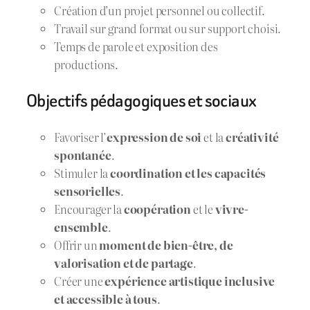
Création d’un projet personnel ou collectif.
Travail sur grand format ou sur support choisi.
Temps de parole et exposition des
productions.
Objectifs pédagogiques et sociaux
Favoriser l’
expression de soi
et la
créativité
spontanée
.
Stimuler la
coordination et les capacités
sensorielles
.
Encourager la
coopération
et le
vivre-
ensemble
.
Offrir un
moment de bien-être, de
valorisation et de partage
.
Créer une
expérience artistique inclusive
et accessible à tous
.