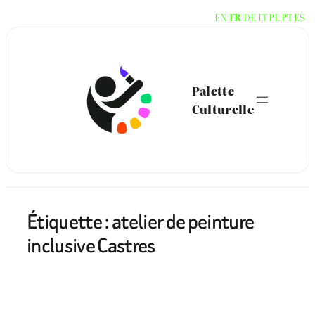
Aller
EN
FR
DE
IT
PL
PT
ES
au
contenu
Palette
Culturelle
Étiquette :
atelier de peinture
inclusive Castres